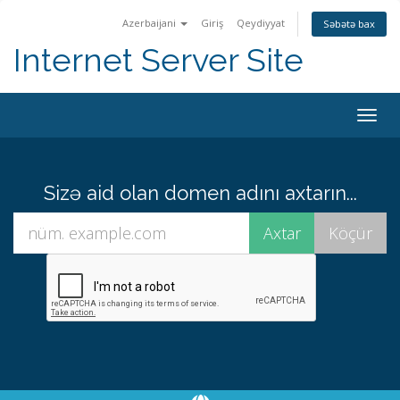
Azerbaijani
Giriş
Qeydiyyat
Səbətə bax
Internet Server Site
Togg
navig
Sizə aid olan domen adını axtarın...