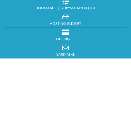
DOMEN ADI QEYDIYYATDAN KEÇIRT
HOSTING ƏLDƏ ET
ÖDƏNIŞ ET
YARDIM AL