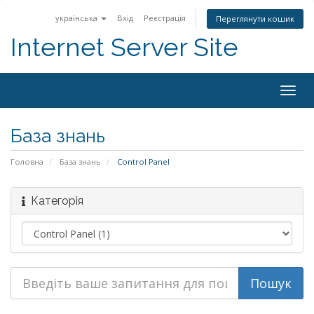
українська
Вхід
Реєстрація
Переглянути кошик
Internet Server Site
Togg
navig
База знань
Головна
База знань
Control Panel
Категорія