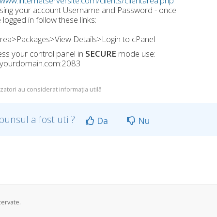
/www.internetserversite.com/clients/clientarea.php
using your account Username and Password - once
 logged in follow these links:
Area>Packages>View Details>Login to cPanel
ss your control panel in
SECURE
mode use:
//yourdomain.com:2083
izatori au considerat informația utilă
punsul a fost util?
Da
Nu
zervate.