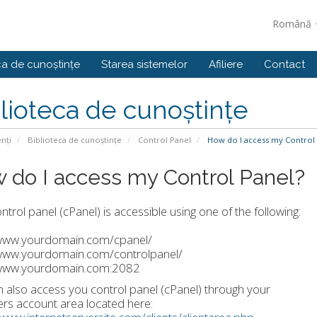
Română
ca de cunoștințe
Starea sistemelor
Afiliere
Contact
lioteca de cunoștințe
enți
Biblioteca de cunoștințe
Control Panel
How do I access my Control 
 do I access my Control Panel?
ntrol panel (cPanel) is accessible using one of the following:
/www.yourdomain.com/cpanel/
/www.yourdomain.com/controlpanel/
/www.yourdomain.com:2082
 also access you control panel (cPanel) through your
s account area located here: