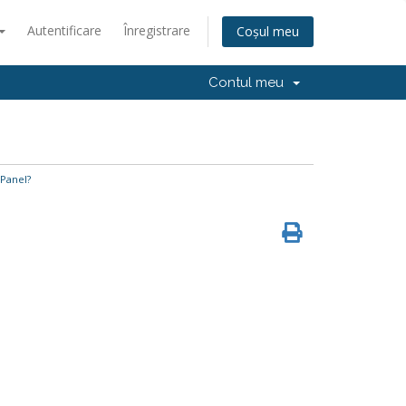
Autentificare
Înregistrare
Coșul meu
Contul meu
Panel?