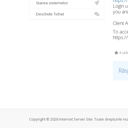
https:/
Starea sistemelor
Login 
you are
Deschide Tichet
Client 
To acce
https:
4 util
Răs
Copyright © 2026 Internet Server Site. Toate drepturile re