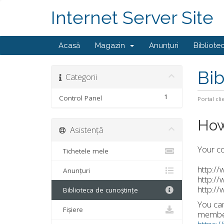
Internet Server Site
Acasă
Magazin
Anunțuri
Bibliote
Bib
Categorii
1
Control Panel
Portal cli
How
Asistență
Your co
Tichetele mele
http:/
Anunțuri
http:/
http:/
Biblioteca de cunoștințe
You can
Fișiere
member