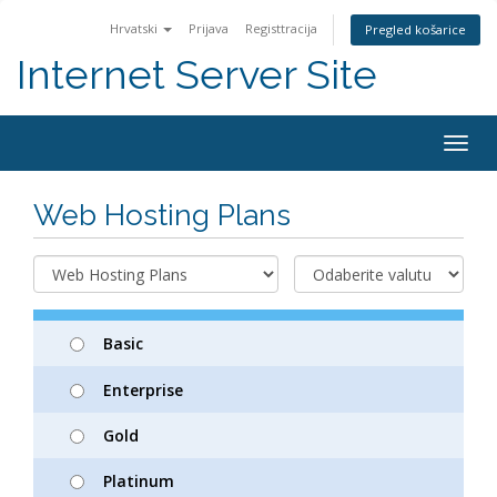
Hrvatski
Prijava
Registtracija
Pregled košarice
Internet Server Site
Togg
navig
Web Hosting Plans
Basic
Enterprise
Gold
Platinum