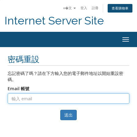
ĸ�文
登入
註冊
查看購物車
Internet Server Site
Togg
navig
密碼重設
忘記密碼了嗎？請在下方輸入您的電子郵件地址以開始重設密
碼。
Email 帳號
送出