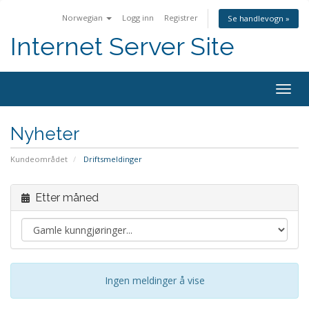
Norwegian
Logg inn
Registrer
Se handlevogn »
Internet Server Site
Togg
navig
Nyheter
Kundeområdet
Driftsmeldinger
Etter måned
Ingen meldinger å vise