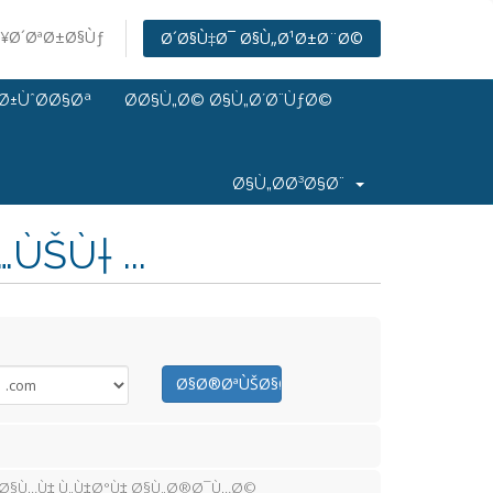
¥Ø´ØªØ±Ø§Ùƒ
Ø´Ø§Ù‡Ø¯ Ø§Ù„Ø¹Ø±Ø¨Ø©
Ø±ÙˆØ­Ø§Øª
Ø­Ø§Ù„Ø© Ø§Ù„Ø´Ø¨ÙƒØ©
Ø§Ù„Ø­Ø³Ø§Ø¨
ŠÙ† ...
Ø§Ø®ØªÙŠØ§Ø±
¯Ø§Ù…Ù‡ Ù„Ù‡Ø°Ù‡ Ø§Ù„Ø®Ø¯Ù…Ø©