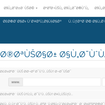
Ø§Ù„Ø¹Ø±Ø¨ÙŠØ©
ØªØ³Ø¬ÙŠÙ„ Ø§Ù„Ø¯Ø®ÙˆÙ„
Ø§Ù„Ø
Ø£Ø®Ø¨Ø§Ø± ÙˆØ¥Ø¹Ù„Ø§Ù†Ø§Øª
Ù…ÙƒØªØ¨Ø© Ø§Ù„Ø´
Ø®ØªÙŠØ§Ø± Ø§Ù„Ø¯ÙˆÙ…Ù
Ø£Ø±ØºØ¨ ÙÙŠ Ø­Ø¬Ø² Ø¯ÙˆÙ…ÙŠÙ† Ø¬Ø¯ÙŠØ¯
www.
Ø£Ø±ØºØ¨ ÙÙŠ Ù†Ù‚Ù„ Ø¯ÙˆÙ…ÙŠÙ† Ø¥Ù„ÙŠÙƒÙ…
Ø£Ù…Ù„Ùƒ Ø¯ÙˆÙ…ÙŠÙ† Ù…Ø³Ø¨Ù‚Ø§Ù‹ ÙˆØ£Ø±ØºØ¨ Ø¨Ø¥Ø³ØªØ®Ø