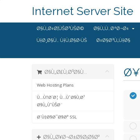
Internet Server Site
Ø§Ù„Ø±Ø¦ÙŠØ³ÙŠØ©
Ø§Ù„Ù…ØªØ¬Ø±
Ù†Ø¸Ø§Ù… Ù†Ù‚Ø§Ø·ÙŠ
Ø±Ø§Ø³Ù„Ù†Ø§
Ø¥
Ø§Ù„Ø£Ù‚Ø³Ø§Ù…
Web Hosting Plans
Ù…Ù†Ø´Ø¦ Ù…ÙˆØ§Ù‚Ø¹
Ø§Ù„ÙˆÙŠØ¨
Ø´Ù‡Ø§Ø¯Ø§Øª SSL
Ø§Ù„Ø¥Ø¬Ø±Ø§Ø¡Ø§Øª