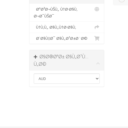
ØªØ³Ø¬ÙŠÙ„ Ù†Ø·Ø§Ù‚
Ø¬Ø¯ÙŠØ¯
Ù†Ù‚Ù„ Ø§Ù„Ù†Ø·Ø§Ù‚
Ø´Ø§Ù‡Ø¯ Ø§Ù„Ø¹Ø±Ø¨Ø©
Ø§Ø®ØªØ± Ø§Ù„Ø¹Ù…
Ù„Ø©