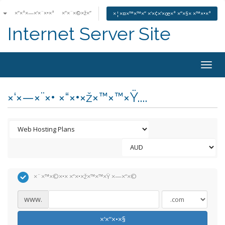
ª
×”×ª×—×‘×¨×•×ª
×”×¨×©×ž×”
×¦×¤×™×™×” ×‘×¢×’×œ×ª ×”×§× ×™×•×ª
Internet Server Site
Togg
navig
×‘×—×¨×• ×“×•×ž×™×™×Ÿ....
×¨×™×©×•× ×“×•×ž×™×™×Ÿ ×—×“×©
www.
×‘×“×•×§