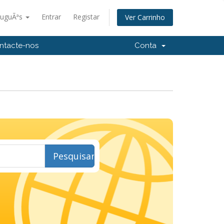
tuguÃªs
Entrar
Registar
Ver Carrinho
ntacte-nos
Conta
Pesquisar