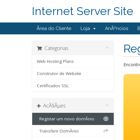
Internet Server Site
Ãrea do Cliente
Loja
AnÃºncios
Reg
Categorias
Web Hosting Plans
Encontr
Construtor de Website
Certificados SSL
AcÃ§Ãµes
Registar um novo domÃ­nio
Transferir DomÃ­nio