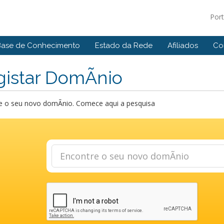
Por
Base de Conhecimento
Estado da Rede
Afiliados
Co
istar DomÃ­nio
e o seu novo domÃ­nio. Comece aqui a pesquisa