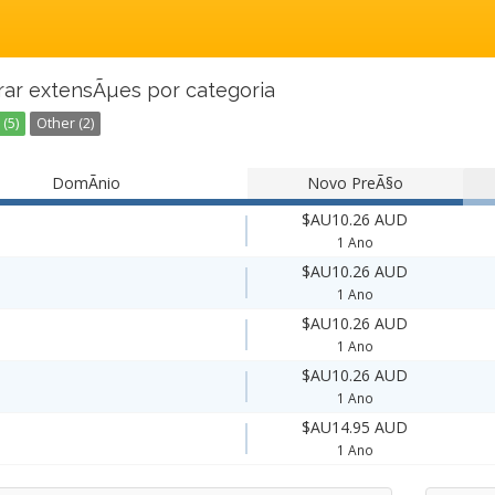
rar extensÃµes por categoria
(5)
Other (2)
DomÃ­nio
Novo PreÃ§o
$AU10.26 AUD
1 Ano
$AU10.26 AUD
1 Ano
$AU10.26 AUD
1 Ano
$AU10.26 AUD
1 Ano
$AU14.95 AUD
1 Ano